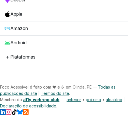
Apple
Amazon
Android
Plataformas
Foco Acessível é feito com
❤️
e
☕
em Olinda, PE —
Todas as
publicações do site
|
Termos do site
.
Membro do
a11y-webring.club
. —
anterior
•
próximo
•
aleatório
|
Declaração de acessibilidade
.
LinkedIn
Instagram
TikTok
Bluesky
RSS