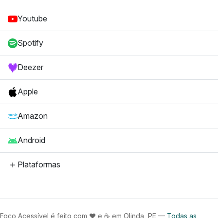
Youtube
Spotify
Deezer
Apple
Amazon
Android
Plataformas
Foco Acessível é feito com
❤️
e
☕
em Olinda, PE —
Todas as