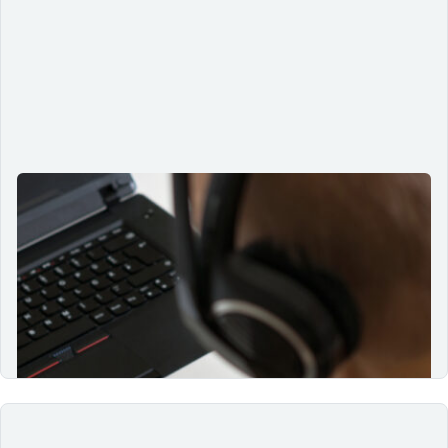
A jornada do Braille e seus desafios
na era digital
29/03/2024
Sistema revolucionário de escrita tátil que abriu portas
para a inclusão e comunicação de pessoas cegas ou
com baixa visão.