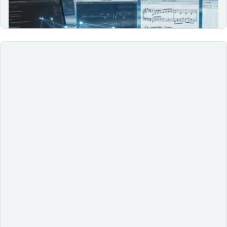
digital. Entenda como ele se integra a produtos digitais,
os desafios de acesso e o papel do design na…