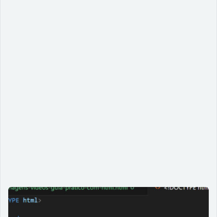
Audiodescrição de imagens e vídeos:
um guia prático com HTML