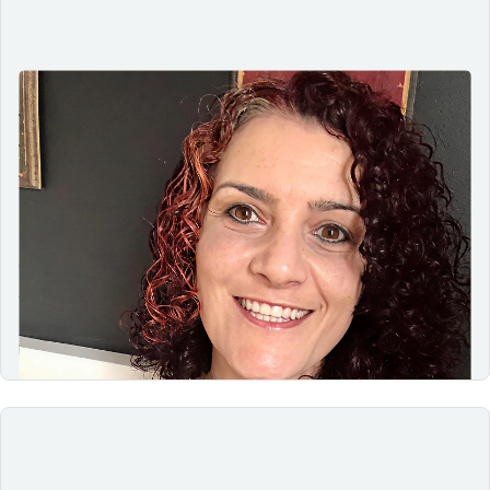
Autonomia não vem pronta:
acessibilidade além das boas
intenções
20/11/2025
Designer cega e referência em acessibilidade digital, Ana
Goveia compartilha sua trajetória, desafios e
aprendizados no segundo episódio do podcast Foco
Acessível. Uma conversa inspiradora e sem
romantismo…