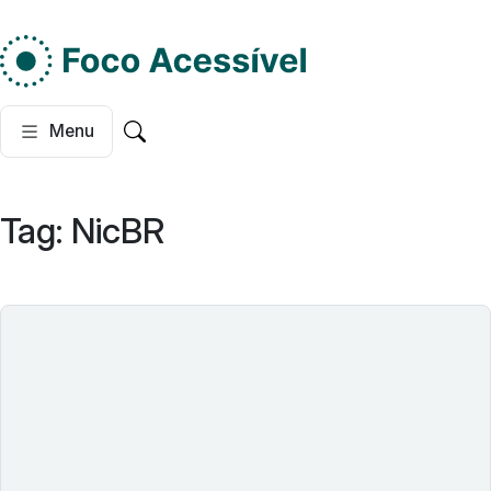
Do lado esquerdo, dois
Menu
Pesquisar no site
Tag:
NicBR