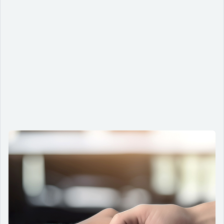
Negociação estruturada: um
caminho para projetos digitais
acessíveis
10/04/2024
Descubra como a Negociação Estruturada, explore os
princípios e critérios para criar soluções inclusivas e