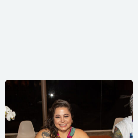
Duas leituras para expandir a
compreensão sobre acessibilidade e
autismo
08/03/2024
Descubra como "Manual Anticapacitista" e
"Autobiografias no Autismo" podem enriquecer sua