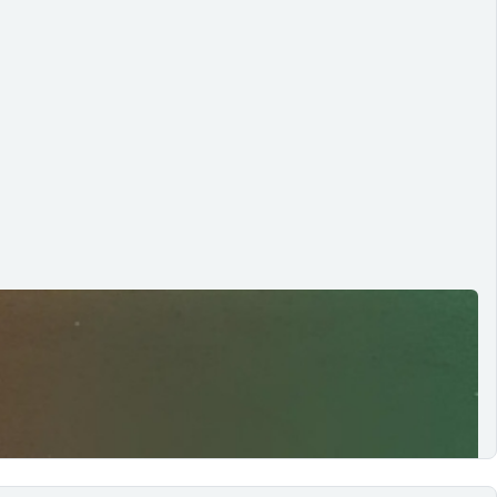
re liderança, responsabilidade ética no design e os limites