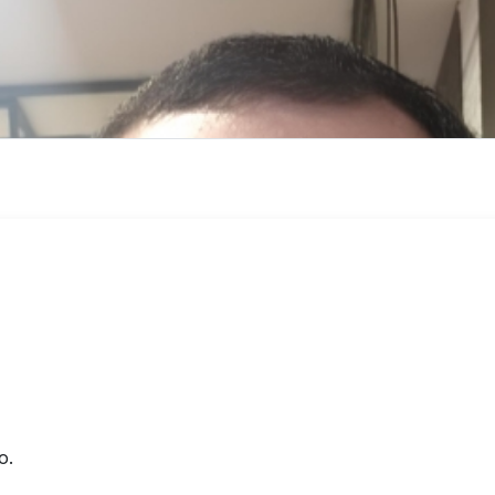
e acessibilidade digital
ign inclusivo, Design Systems acessíveis, heurísticas adapta
o.