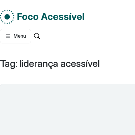
Do lado esquerdo, dois
Menu
Pesquisar no site
Tag:
liderança acessível