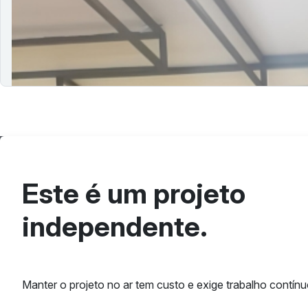
Design sem bolha: cultura, comunidade 
23/05/2025
Nesse episódio, o assunto são as vivências reais sobre des
novos profissionais.
Este é um projeto
independente.
Manter o projeto no ar tem custo e exige trabalho contínu