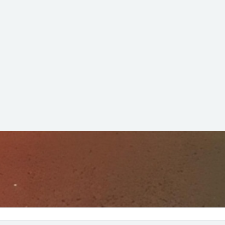
ura e prática
re academia, mercado e projetos sociais, trazendo reflexões sob