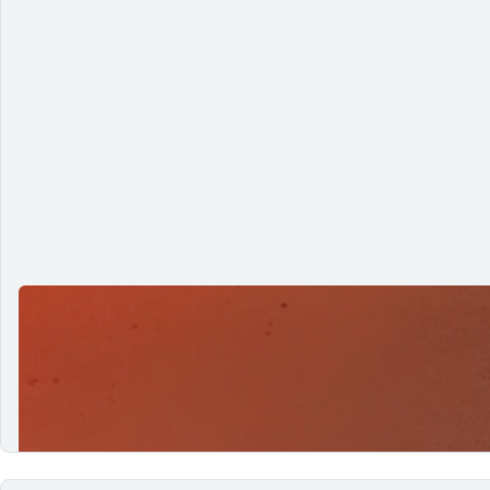
Design e acessibilidade: contexto, cult
04/02/2026
Neste 14º episódio, Sandyara compartilha sua trajetória ent
da automação e da…