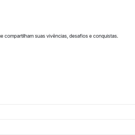
jado, sem preenchimento) e um meno
ue compartilham suas vivências, desafios e conquistas.