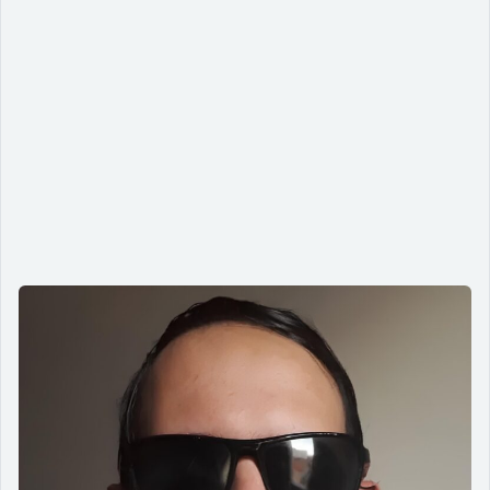
Entre normas e pessoas: o caminho
da acessibilidade digital com
propósito
13/04/2025
Neste episódio do Foco Acessível, Bruno Welber
compartilha sua experiência com as diretrizes WCAG e